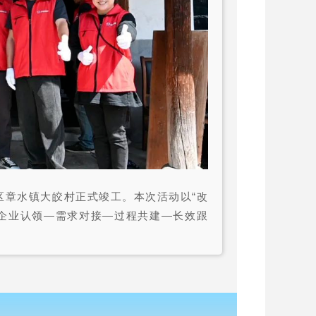
区章水镇大皎村正式竣工。本次活动以“改
过“企业认领—需求对接—过程共建—长效跟