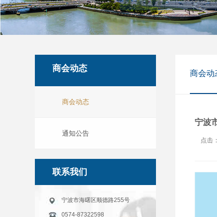
商会动态
商会动
商会动态
宁波
通知公告
点击：
联系我们
宁波市海曙区顺德路255号
0574-87322598