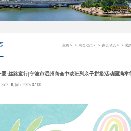
态
主页
>
>
商会动态
>
>
商会动态 >
>
陪
一夏·丝路童行|宁波市温州商会中欧班列亲子拼搭活动圆满举
879
时间：2025-07-09