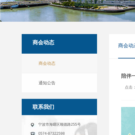
商会动态
商会动
商会动态
陪伴
通知公告
点击：
联系我们
宁波市海曙区顺德路255号
0574-87322598