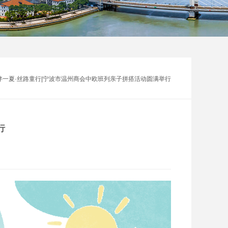
伴一夏·丝路童行|宁波市温州商会中欧班列亲子拼搭活动圆满举行
行